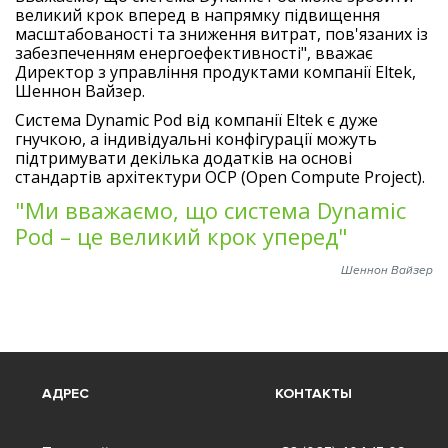
великий крок вперед в напрямку підвищення
масштабованості та зниження витрат, пов'язаних із
забезпеченням енергоефективності", вважає
Директор з управління продуктами компанії Eltek,
Шеннон Вайзер.
Система Dynamic Pod від компанії Eltek є дуже
гнучкою, а індивідуальні конфігурації можуть
підтримувати декілька додатків на основі
стандартів архітектури OCP (Open Compute Project).
"Ми вважаємо, що система Dynamic
Pod – це великий крок уперед"
Шеннон Вайзер
АДРЕС
КОНТАКТЫ