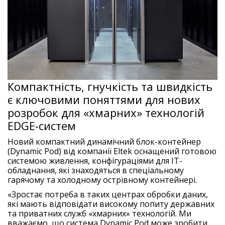
Компактність, гнучкість та швидкість
є ключовими поняттями для нових
розробок для «хмарних» технологій
EDGE-систем
Новий компактний динамічний блок-контейнер
(Dynamic Pod) від компанії Eltek оснащений готовою
системою живлення, конфігураціями для IT-
обладнання, які знаходяться в спеціальному
гарячому та холодному острівному контейнері.
«Зростає потреба в таких центрах обробки даних,
які мають відповідати високому попиту державних
та приватних служб «хмарних» технологій. Ми
вважаємо, що система Dynamic Pod може зробити