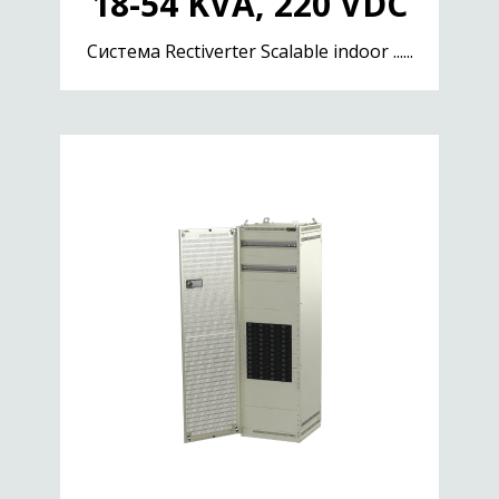
18-54 KVA, 220 VDC
Cистема Rectiverter Scalable indoor ......