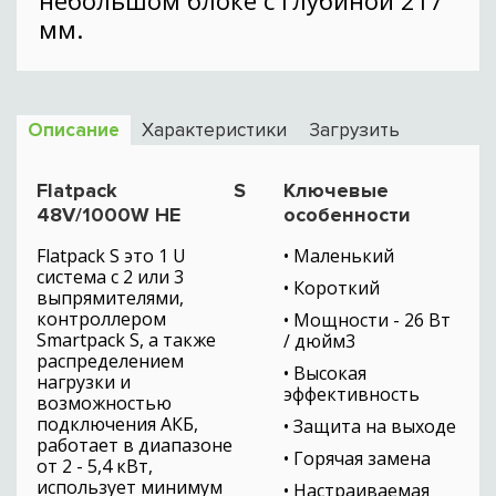
небольшом блоке с глубиной 217
мм.
Описание
Характеристики
Загрузить
Flatpack S
Ключевые
48V/1000W HE
особенности
Flatpack S это 1 U
• Маленький
система с 2 или 3
• Короткий
выпрямителями,
контроллером
• Мощности - 26 Вт
Smartpack S, а также
/ дюйм3
распределением
• Высокая
нагрузки и
эффективность
возможностью
подключения АКБ,
• Защита на выходе
работает в диапазоне
• Горячая замена
от 2 - 5,4 кВт,
использует минимум
• Настраиваемая