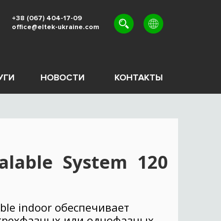
+38 (067) 404-17-09
office@eltek-ukraine.com
UK
EN
RU
УГИ
НОВОСТИ
КОНТАКТЫ
calable System 120
able indoor обеспечивает
 трехфазных или однофазных