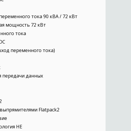
еременного тока 90 кВА / 72 кВт
ая мощность 72 кВт
енного тока
 DC
 вход переменного тока)
к
я передачи данных
2
с выпрямителями Flatpack2
твие
ология HE