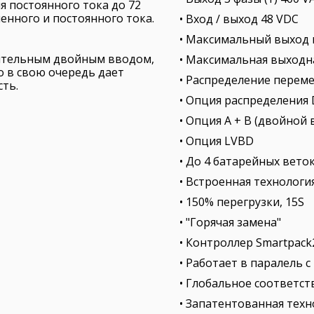
ия постоянного тока до 72
енного и постоянного тока.
• Вход / выход 48 VDC
• Максимальный выход п
нительным двойным вводом,
• Максимальная выходн
о в свою очередь дает
• Распределение перем
ть.
• Опция распределения
• Опция A + B (двойной
• Опция LVBD
• До 4 батарейных вето
• Встроенная технологи
• 150% перегрузки, 15S
• "Горячая замена"
• Контроллер Smartpack
• Работает в паралель 
• Глобальное соответс
• Запатентованная техн