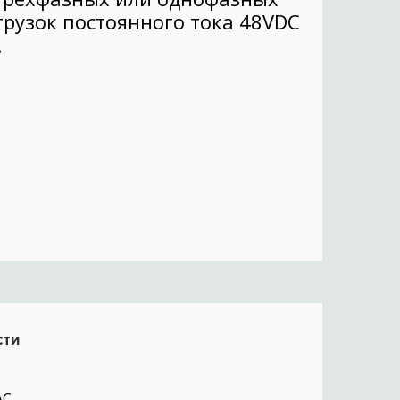
грузок постоянного тока 48VDC
.
сти
C
AC