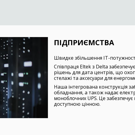
ПІДПРИЄМСТВА
Швидке збільшення ІТ-потужност
Співпраця Eltek з Delta забезпеч
рішень для дата центрів, що ох
стелажі та аксесуари для енерго
Наша інтегрована конструкція за
обладнання, а також надає елек
моноблочних UPS. Це забезпечує 
доступною цінною.