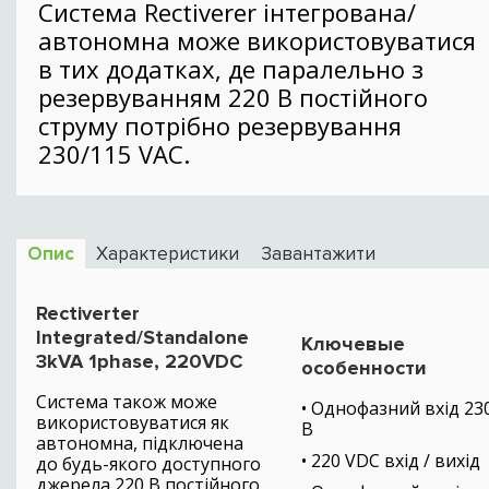
Cистема Rectiverer інтегрована/
автономна може використовуватися
в тих додатках, де паралельно з
резервуванням 220 В постійного
струму потрібно резервування
230/115 VAC.
Опис
Характеристики
Завантажити
Rectiverter
Integrated/Standalone
Ключевые
3kVA 1phase, 220VDC
особенности
Система також може
• Однофазний вхід 23
використовуватися як
В
автономна, підключена
• 220 VDC вхід / вихід
до будь-якого доступного
джерела 220 В постійного