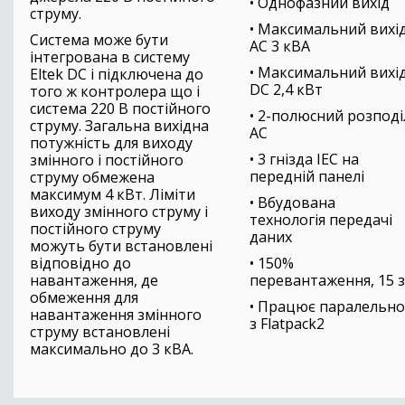
• Однофазний вихід
струму.
• Максимальний вихі
Система може бути
AC 3 кВА
інтегрована в систему
• Максимальний вихі
Eltek DC і підключена до
DC 2,4 кВт
того ж контролера що і
система 220 В постійного
• 2-полюсний розподі
струму. Загальна вихідна
AC
потужність для виходу
• 3 гнізда IEC на
змінного і постійного
передній панелі
струму обмежена
максимум 4 кВт. Ліміти
• Вбудована
виходу змінного струму і
технологія передачі
постійного струму
даних
можуть бути встановлені
відповідно до
• 150%
навантаження, де
перевантаження, 15 з
обмеження для
• Працює паралельно
навантаження змінного
з Flatpack2
струму встановлені
максимально до 3 кВА.