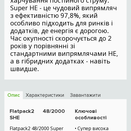
харчування постійного струму.
Super HE - це чудовий випрямляч
з ефективністю 97,8%, який
особливо підходить для ринків і
додатків, де енергія є дорогою.
Час окупності скорочується до 2
років у порівнянні зі
стандартними випрямлячами HE,
а в гібридних додатках - навіть
швидше.
Опис
Характеристики
Завантажити
Flatpack2 48/2000
Ключові
SHE
особливості
Flatpack2 48/2000 Super
• Супер висока