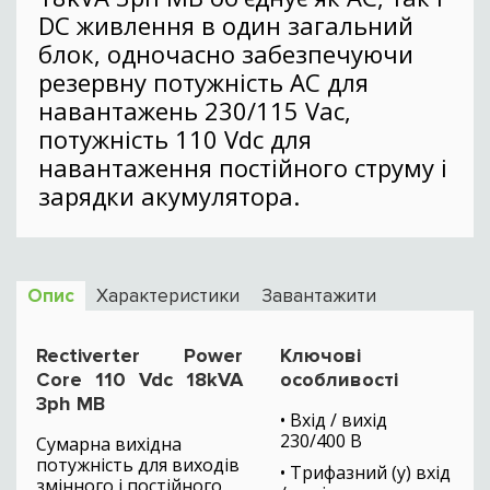
DC живлення в один загальний
блок, одночасно забезпечуючи
резервну потужність AC для
навантажень 230/115 Vac,
потужність 110 Vdc для
навантаження постійного струму і
зарядки акумулятора.
Опис
Характеристики
Завантажити
Rectiverter Power
Ключові
Core 110 Vdc 18kVA
особливості
3ph MB
• Вхід / вихід
230/400 В
Сумарна вихідна
потужність для виходів
• Трифазний (y) вхід
змінного і постійного