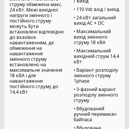
/ вихід
струму обмежена макс.
• 110 Vdc вхід / вихід
24 кВт. Межі вихідної
напруги змінного і
• 24 кВт загальний
постійного струму
вихід AC + DC
можуть бути
• Максимальний
встановлені відповідно
вихід змінного
до вказівок
струму 18 кВА
навантаженням, де
обмеження на
• Максимальний
навантаження
вихідний струм 14,4
змінного струму
кВт
встановлено на
максимальне значення
• Варіант розподілу
18 кВА і для
змінного струму
навантаження
1phase
постійного струму до
• 3-фазний варіант
14,4 кВт
розподілу змінного
струму
• Вбудований
ручний перемикач
байпаса
• Вбудована