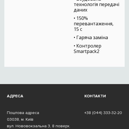
технологія передачі
даних
• 150%
перевантаження,
15 с
• Гаряча заміна
• Контролер
Smartpack2
АДРЕСА
КОНТАКТИ
Поштова адреса
+38 (044) 333-32-20
03038, м. Київ
вул. Нововокзальна 3, 8 поверх.